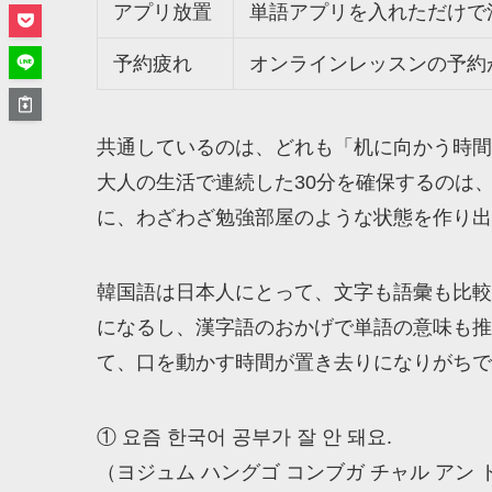
アプリ放置
単語アプリを入れただけで
予約疲れ
オンラインレッスンの予約
共通しているのは、どれも「机に向かう時間
大人の生活で連続した30分を確保するのは
に、わざわざ勉強部屋のような状態を作り出
韓国語は日本人にとって、文字も語彙も比較
になるし、漢字語のおかげで単語の意味も推
て、口を動かす時間が置き去りになりがちで
① 요즘 한국어 공부가 잘 안 돼요.
（ヨジュム ハングゴ コンブガ チャル アン 