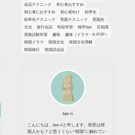
会話テクニック
初心者おすすめ
初心者におすすめ
初心者向け
効率化
効率化テクニック
実践テクニック
実践的
文法
旅行会話
時短学習
独学tips
豆知識
資格試験対策
趣味
趣味（ドラマ・K-POP）
韓国ドラマ
韓国文化
韓国文化理解
韓国旅行
韓国語会話
あ
み
tae-ri
こんにちは、tae-riと申します。前世は韓
国人かも？と思うくらい"韓国"に触れてい