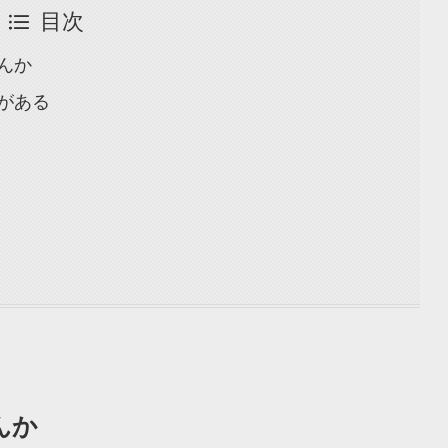
目次
んか
がある
んか