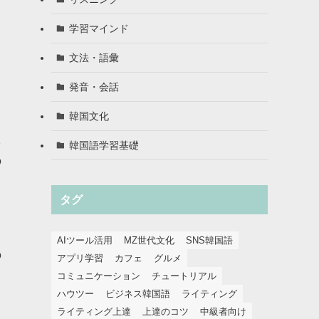
学習マインド
文法・語彙
発音・会話
韓国文化
た
韓国語学習基礎
の
タグ
AIツール活用
MZ世代文化
SNS韓国語
の
アプリ学習
カフェ
グルメ
コミュニケーション
チュートリアル
し
ハウツー
ビジネス韓国語
ライティング
ライティング上達
上達のコツ
中級者向け