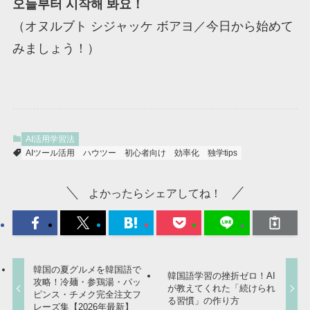
오늘부터 시작해 봐요！
（オヌルブト シジャッケ ボアヨ／今日から始めて
みましょう！）
AI活用学習法
AIツール活用
ハウツー
初心者向け
効率化
独学tips
よかったらシェアしてね！
韓国の夏グルメを韓国語で
韓国語学習の挫折ゼロ！AI
攻略！冷麺・参鶏湯・パッ
が教えてくれた「続けられ
ピンス・チメク完全注文フ
る習慣」の作り方
レーズ集【2026年最新】