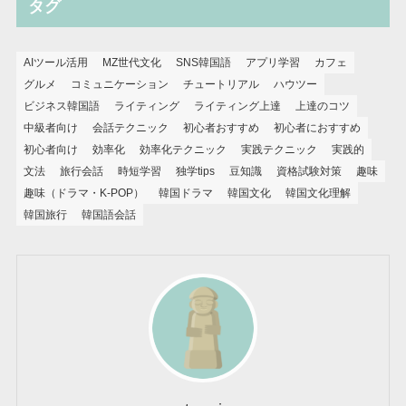
タグ
AIツール活用
MZ世代文化
SNS韓国語
アプリ学習
カフェ
グルメ
コミュニケーション
チュートリアル
ハウツー
ビジネス韓国語
ライティング
ライティング上達
上達のコツ
中級者向け
会話テクニック
初心者おすすめ
初心者におすすめ
初心者向け
効率化
効率化テクニック
実践テクニック
実践的
文法
旅行会話
時短学習
独学tips
豆知識
資格試験対策
趣味
趣味（ドラマ・K-POP）
韓国ドラマ
韓国文化
韓国文化理解
韓国旅行
韓国語会話