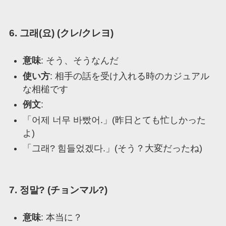
6. 그래(요) (クレ/クレヨ)
意味
: そう、そうなんだ
使い方
: 相手の話を受け入れる時のカジュアル
な相槌です
例文
:
「어제 너무 바빴어.」(昨日とても忙しかった
よ)
「그래? 힘들었겠다.」(そう？大変だったね)
7. 정말? (チョンマル?)
意味
: 本当に？