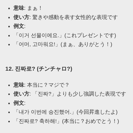
意味
: まぁ！
使い方
: 驚きや感動を表す女性的な表現です
例文
:
「이거 선물이에요.」(これプレゼントです)
「어머, 고마워요!」(まぁ、ありがとう！)
12. 진짜로? (チンチャロ?)
意味
: 本当に？マジで？
使い方
: 「진짜?」よりも少し強調した表現です
例文
:
「내가 이번에 승진했어.」(今回昇進したよ)
「진짜로? 축하해!」(本当に？おめでとう！)