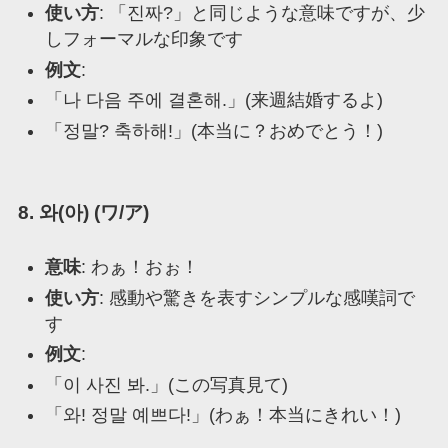
使い方
: 「진짜?」と同じような意味ですが、少
しフォーマルな印象です
例文
:
「나 다음 주에 결혼해.」(来週結婚するよ)
「정말? 축하해!」(本当に？おめでとう！)
8. 와(아) (ワ/ア)
意味
: わぁ！おぉ！
使い方
: 感動や驚きを表すシンプルな感嘆詞で
す
例文
:
「이 사진 봐.」(この写真見て)
「와! 정말 예쁘다!」(わぁ！本当にきれい！)