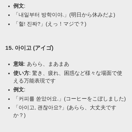
例文
:
「내일부터 방학이야.」(明日から休みだよ)
「헐! 진짜?」(えっ！マジで？)
15. 아이고 (アイゴ)
意味
: あらら、まあまあ
使い方
: 驚き、疲れ、困惑など様々な場面で使
える万能表現です
例文
:
「커피를 쏟았어요.」(コーヒーをこぼしました)
「아이고, 괜찮아요?」(あらら、大丈夫です
か？)