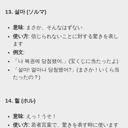
13. 설마 (ソルマ)
意味
: まさか、そんなはずない
使い方
: 信じられないことに対する驚きを表し
ます
例文
:
「나 복권에 당첨됐어.」(宝くじに当たったよ)
「설마! 얼마나 당첨됐어?」(まさか！いくら当
たったの？)
14. 헐 (ホル)
意味
: えっ！うそ！
使い方
: 若者言葉で、驚きを表す時に使います