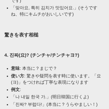
です)
「맞아요, 특히 김치가 맛있어요.」(そうです
ね、特にキムチがおいしいです)
驚きを表す相槌
4. 진짜(요)? (チンチャ/チンチャヨ?)
意味
: 本当に？まじで？
使い方
: 驚きや疑問を表す時に使います。「요
(ヨ)」をつければ丁寧な表現になります
例文
:
「나 내일 한국 가.」(明日韓国に行くよ)
「진짜? 부럽다!」(本当に？うらやましい！)