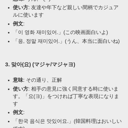
使い方
: 友達や年下など親しい間柄でカジュア
ルに使います
例文
:
「이 영화 재미있어.」(この映画面白いよ)
「응, 정말 재미있어.」(うん、本当に面白いね)
3. 맞아(요) (マジャ/マジャヨ)
意味
: その通り、正解
使い方
: 相手の意見に強く同意する時に使いま
す。「요(ヨ)」をつければ丁寧な表現になりま
す
例文
:
「한국 음식은 맛있어요.」(韓国料理はおいしい