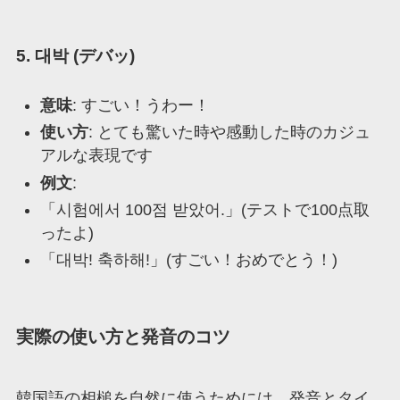
5. 대박 (デバッ)
意味
: すごい！うわー！
使い方
: とても驚いた時や感動した時のカジュ
アルな表現です
例文
:
「시험에서 100점 받았어.」(テストで100点取
ったよ)
「대박! 축하해!」(すごい！おめでとう！)
実際の使い方と発音のコツ
韓国語の相槌を自然に使うためには、発音とタイ