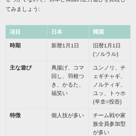
てみましょう:
項目
日本
韓国
時期
新暦1月1日
旧暦1月1日
(ソルラル)
主な遊び
凧揚げ、コマ
ユンノリ、チ
回し、羽根つ
ェギチャギ、
き、かるた、
ノルティギ、
福笑い
ユッ、トゥホ
(투호=投壺)
特徴
個人技が多い
チーム戦や家
族全員参加型
が多い