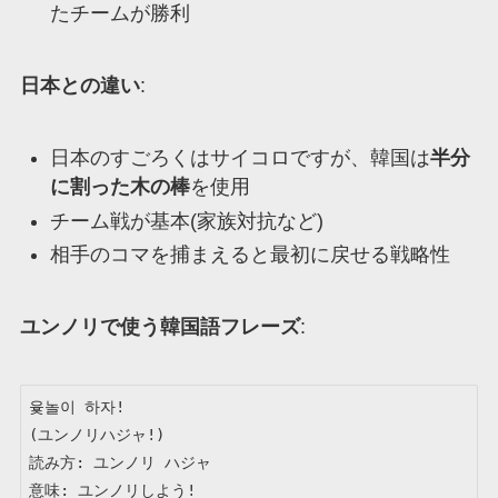
たチームが勝利
日本との違い
:
日本のすごろくはサイコロですが、韓国は
半分
に割った木の棒
を使用
チーム戦が基本(家族対抗など)
相手のコマを捕まえると最初に戻せる戦略性
ユンノリで使う韓国語フレーズ
:
윷놀이 하자! 

(ユンノリハジャ!)

読み方: ユンノリ ハジャ

意味: ユンノリしよう!
