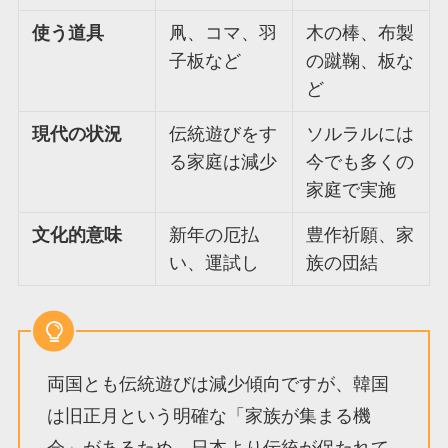
使う道具
凧、コマ、羽
木の棒、布製
子板など
の蹴鞠、板な
ど
現代の状況
伝統遊びをす
ソルラルには
る家庭は減少
今でも多くの
家庭で実施
文化的意味
新年の厄払
豊作祈願、家
い、運試し
族の団結
両国とも伝統遊びは減少傾向ですが、韓国
は旧正月という明確な「家族が集まる機