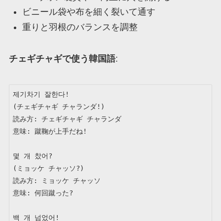
ビニール袋や布を細く裂いて通す
重りと羽根のバランスを調整
チェギチャギで使う韓国語
:
제기차기 잘한다!

(チェギチャギ チャランダ!)

読み方: チェギチャギ チャランダ

意味: 蹴鞠が上手だね!

몇 개 찼어?

(ミョッケ チャッソ?)

読み方: ミョッケ チャッソ

意味: 何回蹴った?

백 개 넘었어!
