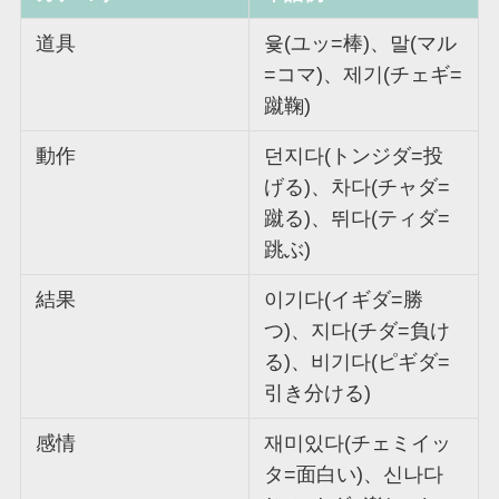
道具
윷(ユッ=棒)、말(マル
=コマ)、제기(チェギ=
蹴鞠)
動作
던지다(トンジダ=投
げる)、차다(チャダ=
蹴る)、뛰다(ティダ=
跳ぶ)
結果
이기다(イギダ=勝
つ)、지다(チダ=負け
る)、비기다(ピギダ=
引き分ける)
感情
재미있다(チェミイッ
タ=面白い)、신나다