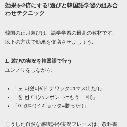
効果を2倍にする!遊びと韓国語学習の組み合
わせテクニック
韓国の正月遊びは、語学学習の最高の教材です。
以下の方法で効果を倍増させましょう:
1. 遊びの実況を韓国語で行う
ユンノリをしながら:
「도 나왔다!(ド ナワッタ=1マス出た!)」
「한 번 더!(ハンボン ト=もう一回!)」
「이겼다!(イギョッタ=勝った!)」
こうした自然な感嘆詞や実況フレーズは、教科書