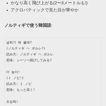
かなり高く飛び上がる(2〜3メートルも!)
アクロバティックで見た目が華やか
ノルティギで使う韓国語
:
널뛰기 해 볼래?

(ノルティギ ヘ ボルレ?)

読み方: ノルティギ ヘ ボルレ

意味: シーソー跳びしてみる?

더 높이!

(ト ノピ!)

読み方: ト ノピ

意味: もっと高く!

조심해!
