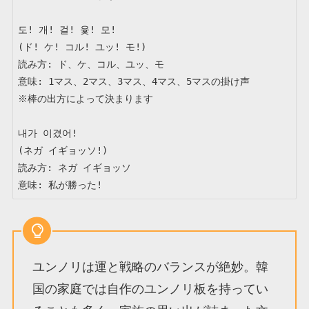
도! 개! 걸! 윷! 모!

(ド! ケ! コル! ユッ! モ!)

読み方: ド、ケ、コル、ユッ、モ

意味: 1マス、2マス、3マス、4マス、5マスの掛け声

※棒の出方によって決まります

내가 이겼어!

(ネガ イギョッソ!)

読み方: ネガ イギョッソ

意味: 私が勝った!
ユンノリは運と戦略のバランスが絶妙。韓
国の家庭では自作のユンノリ板を持ってい