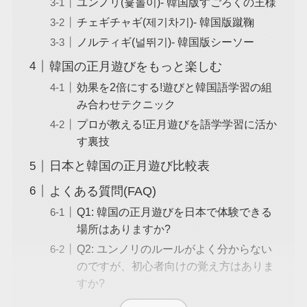
ユンノリ(윷놀이)- 韓国版すごろくの王様
チェギチャギ(제기차기)- 韓国版蹴鞠
ノルティギ(널뛰기)- 韓国版シーソー
韓国の正月遊びをもっと楽しむ
効果を2倍にする!遊びと韓国語学習の組
み合わせテクニック
プロが教える!正月遊びを語学学習に活か
す裏技
日本と韓国の正月遊び比較表
よくある質問(FAQ)
Q1: 韓国の正月遊びを日本で体験できる
場所はありますか?
Q2: ユンノリのルールがよく分からない
のですが、初心者向けの覚え方はありま
すか?