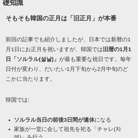
礎知識
そもそも韓国の正月は「旧正月」が本番
前回の記事でも紹介しましたが、日本では新暦の1
月1日にお正月を祝いますが、韓国では
旧暦の1月1
日「ソルラル(설날)」
が最も重要な祝日です。毎年
日付が変わり、だいたい1月下旬から2月中旬のど
こかに当たります。
韓国では:
ソルラル当日の前後3日間が連休
になる
家族が一堂に会して祖先を祀る「チャレ(차
례)」を行う